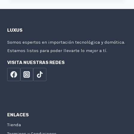
USOS
DEL
ALEXA
ECHO
LUXUS
SHOW
8:
Somos espertos en importación tecnológica y domótica.
EJEMPLOS
Estamos listos para poder llevarte lo mejor a tí.
PRÁCTICOS
PARA
VISITA NUESTRAS REDES
TU
DÍA
A
DÍA
ENLACES
Tienda
Terminos y Condiciones