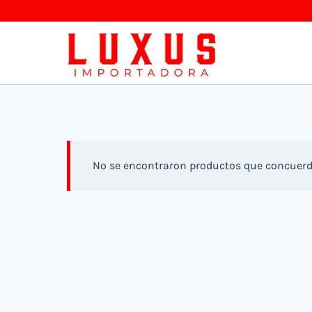
Saltar
al
contenido
No se encontraron productos que concuerde