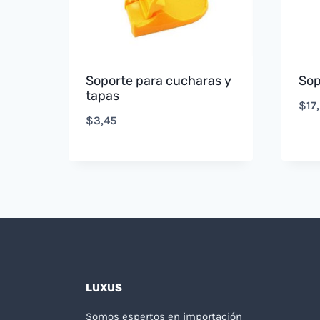
Soporte para cucharas y
Sop
tapas
$
17
$
3,45
LUXUS
Somos espertos en importación