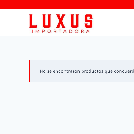
Saltar
al
contenido
No se encontraron productos que concuerde