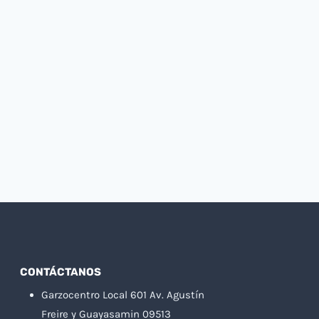
CONTÁCTANOS
Garzocentro Local 601 Av. Agustín
Freire y Guayasamin 09513