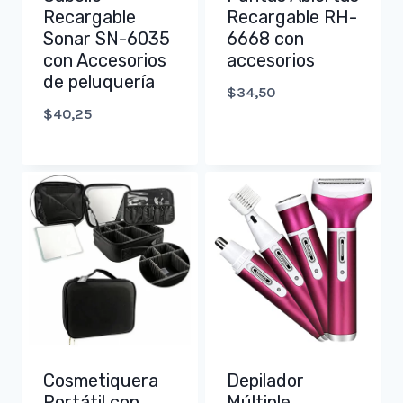
Recargable
Recargable RH-
Sonar SN-6035
6668 con
con Accesorios
accesorios
de peluquería
$
34,50
$
40,25
Cosmetiquera
Depilador
Portátil con
Múltiple