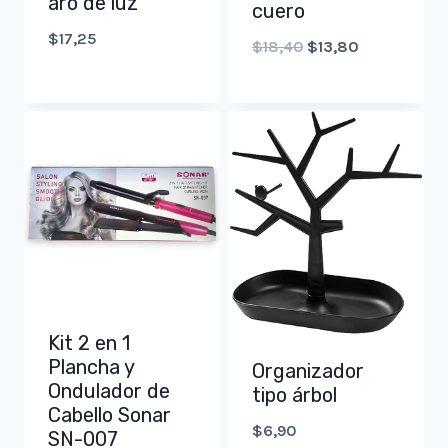
aro de luz
cuero
$
17,25
Original
Current
$
18,40
$
13,80
price
price
was:
is:
$18,40.
$13,80.
Kit 2 en 1
Plancha y
Organizador
Ondulador de
tipo árbol
Cabello Sonar
$
6,90
SN-007