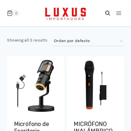
Saltar
al
0
contenido
Showing all 3 results
Micrófono de
MICRÓFONO