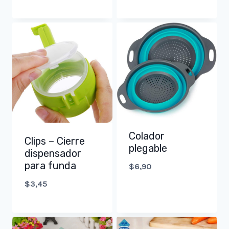
price
price
was:
is:
$5,75.
$1,15.
Colador
Clips – Cierre
plegable
dispensador
para funda
$
6,90
$
3,45