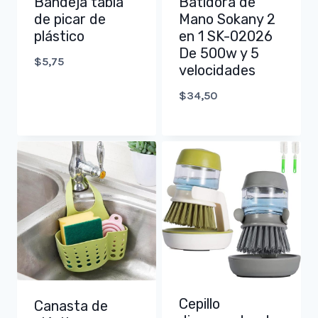
Bandeja tabla
Batidora de
de picar de
Mano Sokany 2
plástico
en 1 SK-02026
De 500w y 5
$
5,75
velocidades
$
34,50
Cepillo
Canasta de