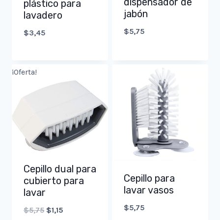
dispensador de
plástico para
jabón
lavadero
$
5,75
$
3,45
¡Oferta!
Cepillo dual para
Cepillo para
cubierto para
lavar vasos
lavar
$
5,75
Original
Current
$
5,75
$
1,15