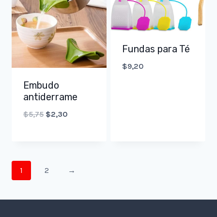
Fundas para Té
$
9,20
Embudo
antiderrame
Original
Current
$
5,75
$
2,30
price
price
was:
is:
$5,75.
$2,30.
1
2
→