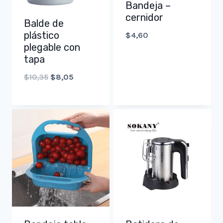
Bandeja –
cernidor
Balde de
plástico
$
4,60
plegable con
tapa
Original
Current
$
10,35
$
8,05
price
price
was:
is:
$10,35.
$8,05.