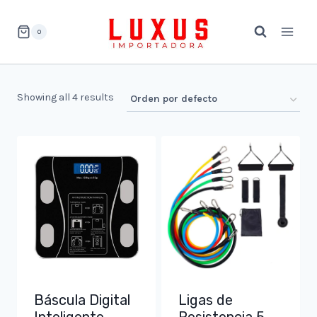
Saltar
al
0
contenido
Showing all 4 results
Báscula Digital
Ligas de