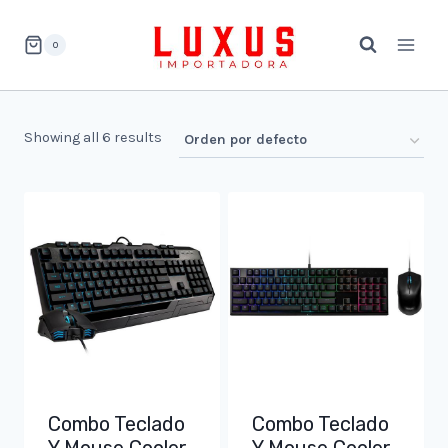
Saltar
al
0
contenido
Showing all 6 results
Combo Teclado
Combo Teclado