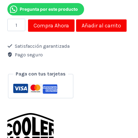
Pregunta por este producto
Combo
Compra Ahora
Añadir al carrito
Teclado
Y
Satisfacción garantizada
Mouse
Pago seguro
Cooler
Master
Paga con tus tarjetas
Gamer
Ms111
Diseðo
En
Ingles
cantidad