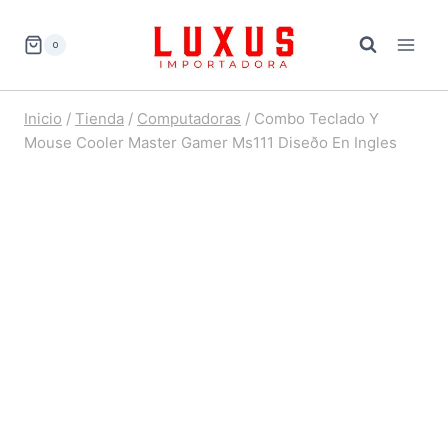
Saltar
al
0
contenido
Inicio
/
Tienda
/
Computadoras
/
Combo Teclado Y
Mouse Cooler Master Gamer Ms111 Diseðo En Ingles