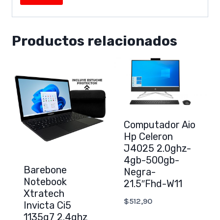
Productos relacionados
Computador Aio
Hp Celeron
J4025 2.0ghz-
4gb-500gb-
Barebone
Negra-
Notebook
21.5″Fhd-W11
Xtratech
$
512,90
Invicta Ci5
1135g7 2.4ghz