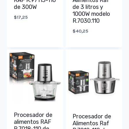
RAF R.97113-110
Alimentos Raf
de 300W
de 3 litros y
1000W modelo
$
17,25
R.7030.110
$
40,25
Procesador de
Procesador de
alimentos RAF
Alimentos Raf
R.7018-110 de