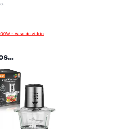
a.
800W – Vaso de vidrio
os…