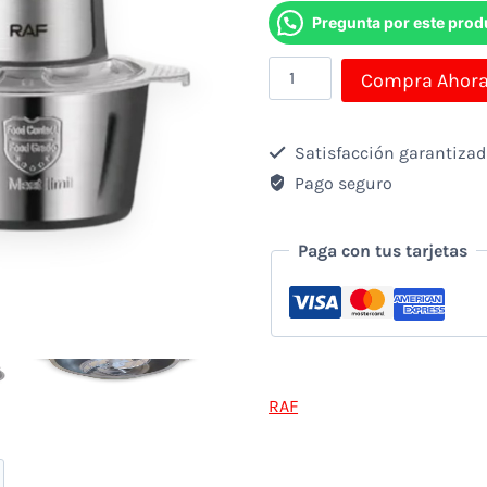
Pregunta por este prod
Procesador
Compra Ahor
de
Alimentos
Satisfacción garantiza
Raf
Pago seguro
R.7019-
110
Paga con tus tarjetas
de
2L
y
1000W
RAF
cantidad