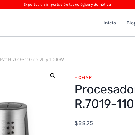
Expertos en importación tecnológica y domótica.
Inicio
Blo
Raf R.7019-110 de 2L y 1000W
HOGAR
Procesador
R.7019-110
$
28,75