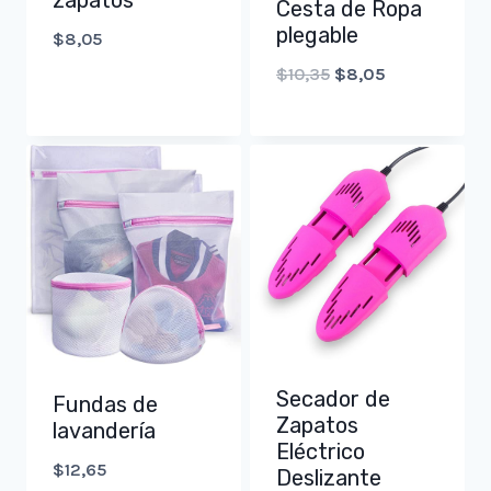
zapatos
Cesta de Ropa
plegable
$
8,05
Original
Current
$
10,35
$
8,05
price
price
was:
is:
$10,35.
$8,05.
Secador de
Fundas de
Zapatos
lavandería
Eléctrico
$
12,65
Deslizante