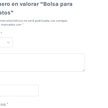
mero en valorar “Bolsa para
atos”
rreo electrónico no será publicada.
Los campos
án marcados con
*
n
*
*
nico
*