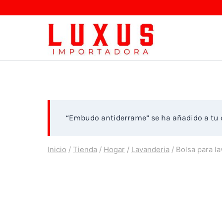
Saltar
al
contenido
“Embudo antiderrame” se ha añadido a tu c
Inicio
/
Tienda
/
Hogar
/
Lavanderia
/
Bolsa para la