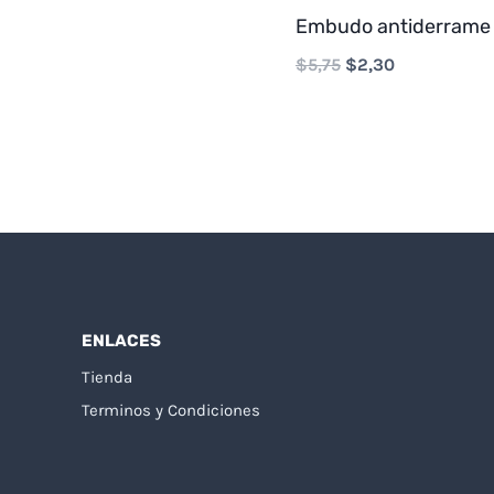
Embudo antiderrame
Original
Current
$
5,75
$
2,30
price
price
was:
is:
$5,75.
$2,30.
ENLACES
Tienda
Terminos y Condiciones