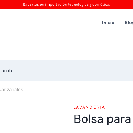
Expertos en importación tecnológica y domótica.
Inicio
Blo
arrito.
var zapatos
LAVANDERIA
Bolsa para