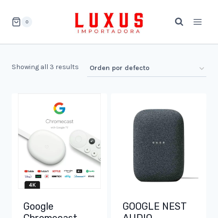
Saltar
al
0
contenido
Showing all 3 results
Google
GOOGLE NEST