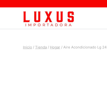
Saltar
al
contenido
Inicio
/
Tienda
/
Hogar
/
Aire Acondicionado Lg 240