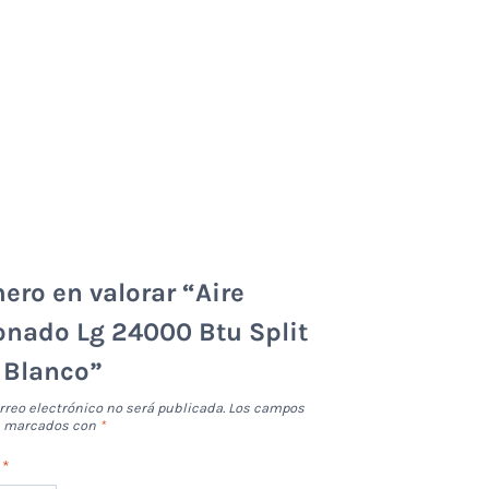
mero en valorar “Aire
onado Lg 24000 Btu Split
– Blanco”
rreo electrónico no será publicada.
Los campos
án marcados con
*
n
*