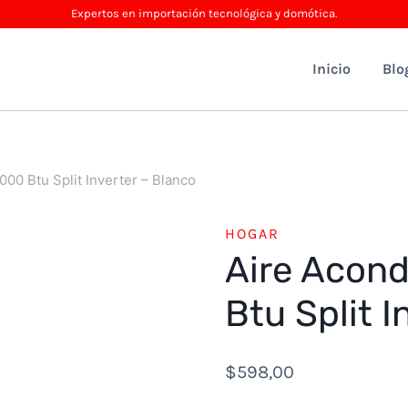
Expertos en importación tecnológica y domótica.
Inicio
Blo
00 Btu Split Inverter – Blanco
HOGAR
Aire Acon
Btu Split I
$
598,00