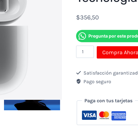
$
356,50
Pregunta por este prod
AirPods
Compra Ahor
4
Audífonos
Satisfacción garantiza
Inalámbricos
Pago seguro
con
Cancelación
Paga con tus tarjetas
de
Ruido
y