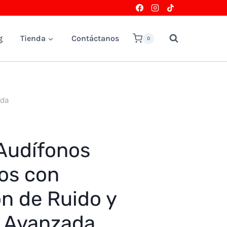
g
Tienda
Contáctanos
0
ada
Audífonos
os con
n de Ruido y
a Avanzada