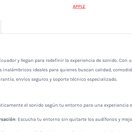
Tecnología
APPLE
Avanzada
cantidad
cuador y llegan para redefinir la experiencia de sonido. Con u
nos inalámbricos ideales para quienes buscan calidad, comodid
arantía, envíos seguros y soporte técnico especializado.
ticamente el sonido según tu entorno para una experiencia e
rsación
: Escucha tu entorno sin quitarte los audífonos y mejo