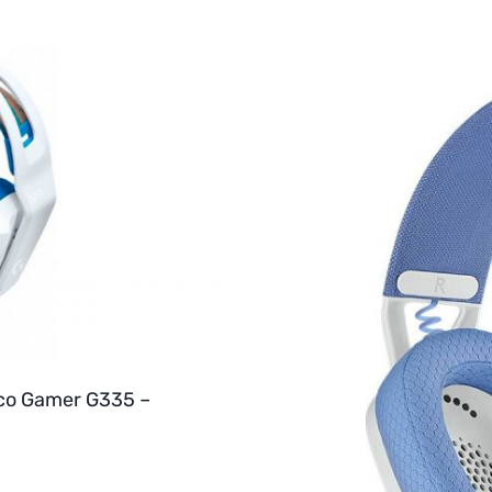
ico Gamer G335 –