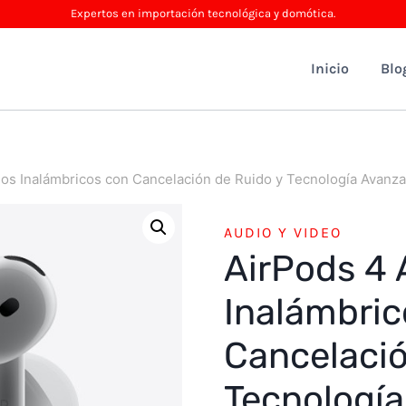
Expertos en importación tecnológica y domótica.
Inicio
Blo
os Inalámbricos con Cancelación de Ruido y Tecnología Avanz
AUDIO Y VIDEO
AirPods 4 
Inalámbric
Cancelació
Tecnologí