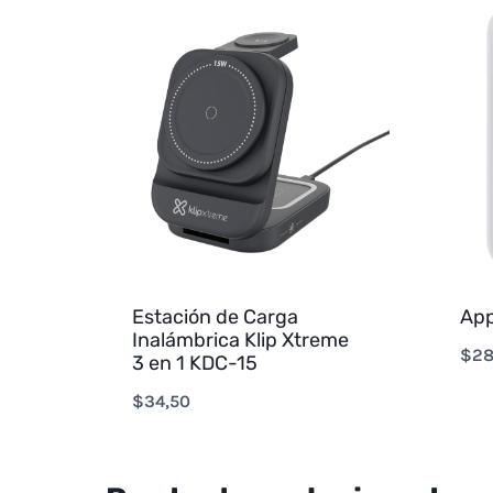
Estación de Carga
App
Inalámbrica Klip Xtreme
$
28
3 en 1 KDC-15
$
34,50