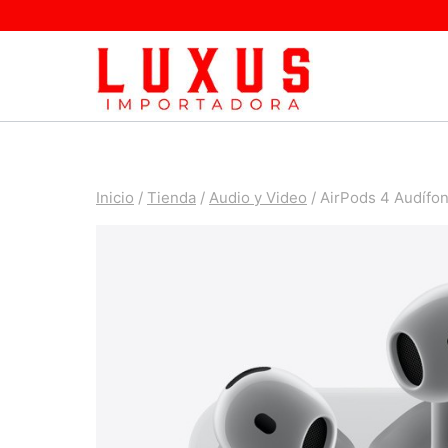
Saltar
al
contenido
Inicio
/
Tienda
/
Audio y Video
/
AirPods 4 Audífon