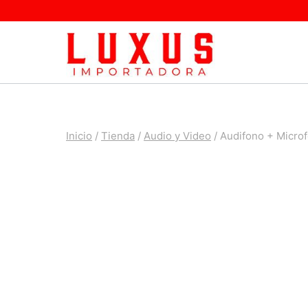
Saltar
al
contenido
Inicio
/
Tienda
/
Audio y Video
/
Audifono + Micro