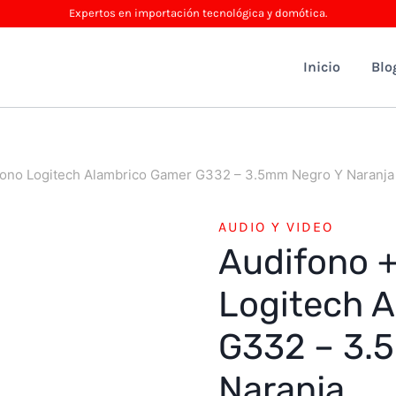
Expertos en importación tecnológica y domótica.
Inicio
Blo
fono Logitech Alambrico Gamer G332 – 3.5mm Negro Y Naranja
AUDIO Y VIDEO
Audifono 
Logitech 
G332 – 3.
Naranja