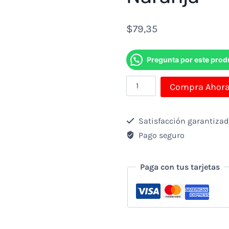
$
79,35
Pregunta por este prod
Audifono
Compra Ahor
+
Microfono
Satisfacción garantiza
Logitech
Pago seguro
Alambrico
Gamer
Paga con tus tarjetas
G332
-
3.5mm