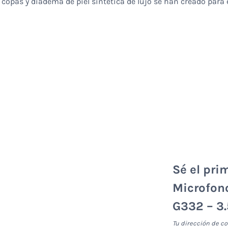
 copas y diadema de piel sintética de lujo se han creado para e
Sé el pri
Microfon
G332 – 3
Tu dirección de co