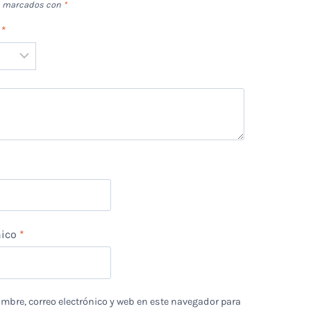
án marcados con
*
n
*
*
nico
*
bre, correo electrónico y web en este navegador para