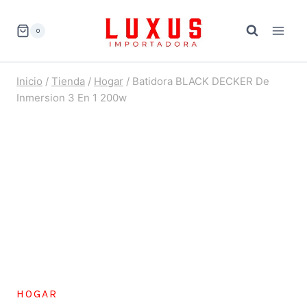
Saltar
al
0
contenido
Inicio
/
Tienda
/
Hogar
/
Batidora BLACK DECKER De
Inmersion 3 En 1 200w
HOGAR