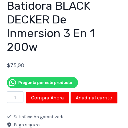
Batidora BLACK
DECKER De
Inmersion 3 En 1
200w
$
75,90
Pregunta por este producto
Batidora
Compra Ahora
Añadir al carrito
BLACK
DECKER
Satisfacción garantizada
De
Pago seguro