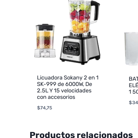
Licuadora Sokany 2 en 1
BA
SK-999 de 6000W, De
ELÉ
2.5L Y 15 velocidades
1 5
con accesorios
$
34
$
74,75
Productos relacionados