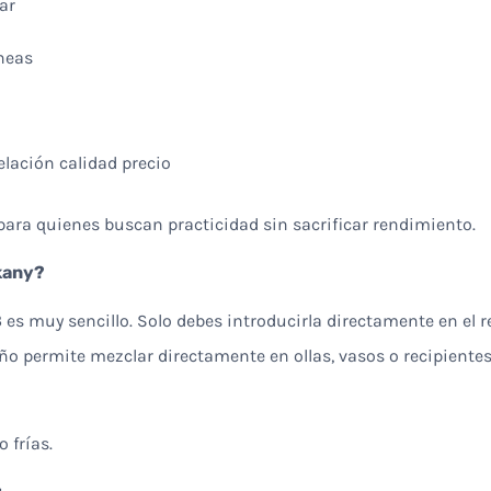
ar
neas
elación calidad precio
para quienes buscan practicidad sin sacrificar rendimiento.
kany?
3
es muy sencillo. Solo debes introducirla directamente en el r
ño permite mezclar directamente en ollas, vasos o recipientes
 frías.