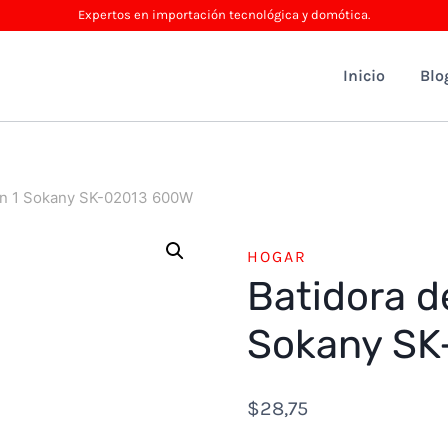
Expertos en importación tecnológica y domótica.
Inicio
Blo
 en 1 Sokany SK-02013 600W
HOGAR
Batidora d
Sokany SK
$
28,75