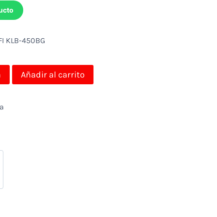
ucto
I KLB-450BG
a
Añadir al carrito
da