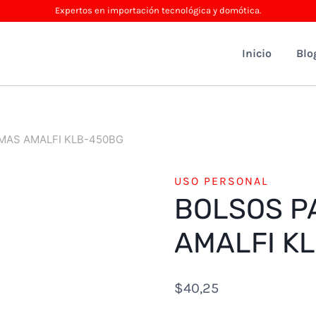
Expertos en importación tecnológica y domótica.
Inicio
Blo
MAS AMALFI KLB-450BG
USO PERSONAL
BOLSOS P
AMALFI K
$
40,25