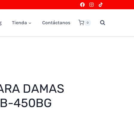
g
Tienda
Contáctanos
0
ARA DAMAS
LB-450BG