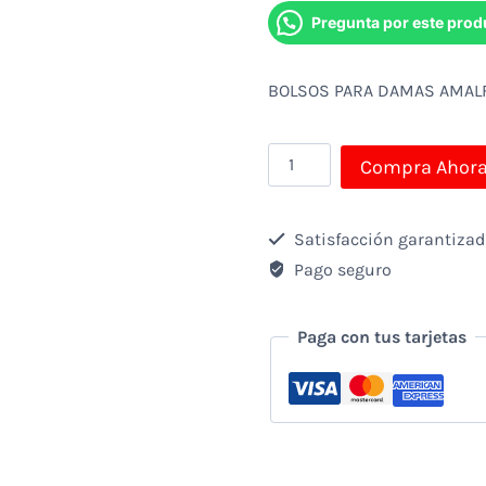
Pregunta por este prod
BOLSOS PARA DAMAS AMALF
BOLSOS
Compra Ahor
PARA
DAMAS
Satisfacción garantiza
AMALFI
Pago seguro
KLB-
450BG
Paga con tus tarjetas
cantidad