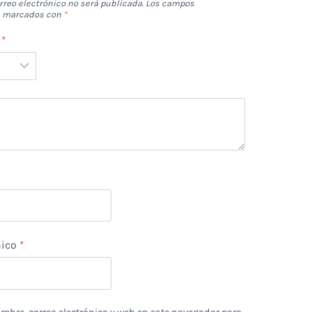
rreo electrónico no será publicada.
Los campos
án marcados con
*
n
*
*
nico
*