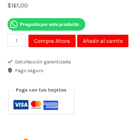
$
161,00
Pregunta por este producto
Camara
Compra Ahora
Añadir al carrito
Smart
Wifi
Satisfacción garantizada
Nexxt
Pago seguro
Hd
Exterior
Paga con tus tarjetas
Con
2
Reflectores
2500
Lumenes