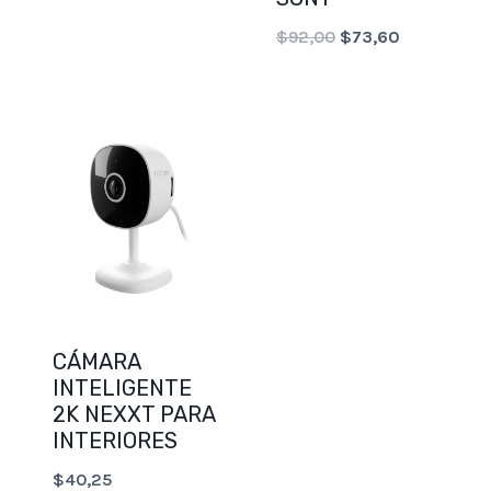
Original
Current
$
92,00
$
73,60
price
price
was:
is:
$92,00.
$73,60.
CÁMARA
INTELIGENTE
2K NEXXT PARA
INTERIORES
$
40,25