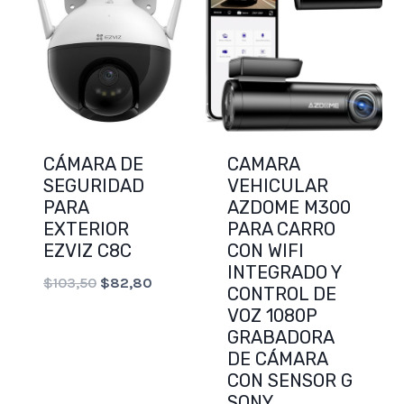
CAMARA
CÁMARA DE
VEHICULAR
SEGURIDAD
AZDOME M300
PARA
PARA CARRO
EXTERIOR
CON WIFI
EZVIZ C8C
INTEGRADO Y
Original
Current
$
103,50
$
82,80
CONTROL DE
price
price
VOZ 1080P
GRABADORA
was:
is:
DE CÁMARA
$103,50.
$82,80.
CON SENSOR G
SONY