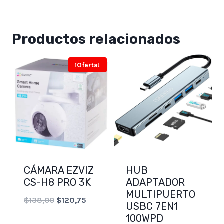
Productos relacionados
¡Oferta!
CÁMARA EZVIZ
HUB
CS-H8 PRO 3K
ADAPTADOR
MULTIPUERTO
Original
Current
$
138,00
$
120,75
USBC 7EN1
price
price
100WPD