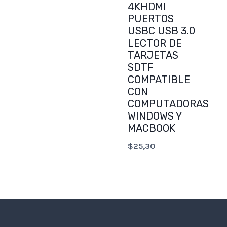
4KHDMI
was:
is:
PUERTOS
$138,00.
$120,75.
USBC USB 3.0
LECTOR DE
TARJETAS
SDTF
COMPATIBLE
CON
COMPUTADORAS
WINDOWS Y
MACBOOK
$
25,30