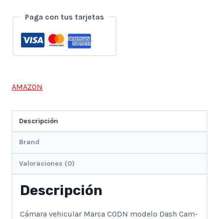
A7
Paga con tus tarjetas
DE
3
CANALES
FRONTAL
AMAZON
TRASERA
INTERIOR
Descripción
CON
PANTALLA
Brand
IPS
Valoraciones (0)
DE
3
Descripción
PULGADAS
Cámara vehicular Marca CODN modelo Dash Cam-
cantidad