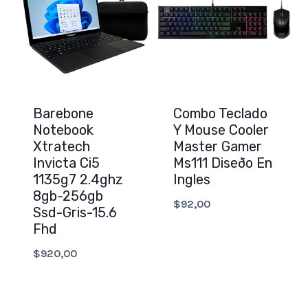
Barebone
Combo Teclado
Notebook
Y Mouse Cooler
Xtratech
Master Gamer
Invicta Ci5
Ms111 Diseðo En
1135g7 2.4ghz
Ingles
8gb-256gb
$
92,00
Ssd-Gris-15.6
Fhd
$
920,00