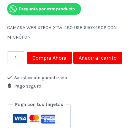
Pregunta por este producto
CAMARA WEB XTECH XTW-480 USB 640X480P CON
MICRÓFON
CAMARA
Compra Ahora
Añadir al carrito
WEB
XTECH
Satisfacción garantizada
XTW-
Pago seguro
480
USB
Paga con tus tarjetas
640X480P
CON
MICRÓFON