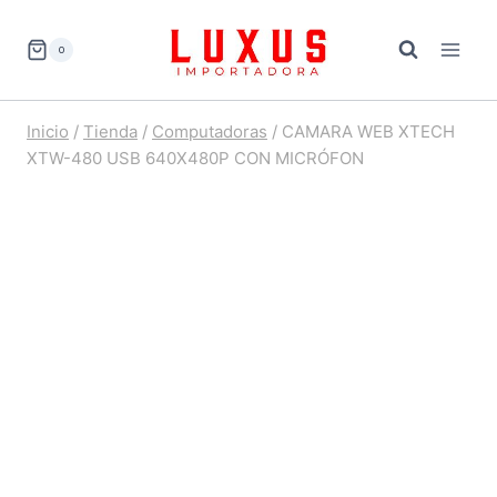
Saltar
al
0
contenido
Inicio
/
Tienda
/
Computadoras
/
CAMARA WEB XTECH
XTW-480 USB 640X480P CON MICRÓFON