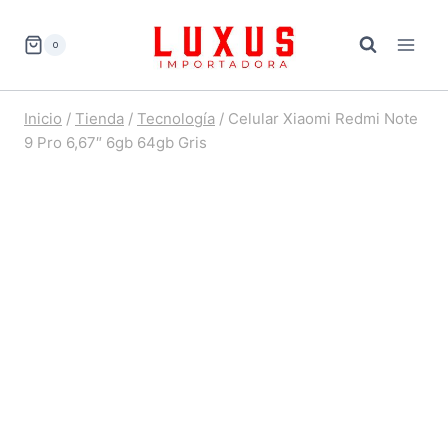
Saltar
al
0
contenido
Inicio
/
Tienda
/
Tecnología
/
Celular Xiaomi Redmi Note
9 Pro 6,67″ 6gb 64gb Gris