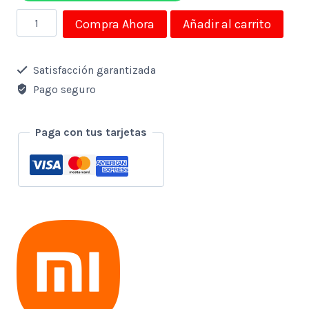
Celular
Compra Ahora
Añadir al carrito
Xiaomi
Redmi
Satisfacción garantizada
Note
Pago seguro
9
Pro
Paga con tus tarjetas
6,67"
6gb
64gb
Gris
cantidad