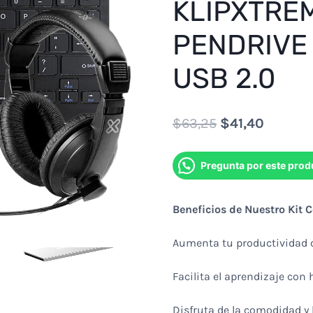
KLIPXTREM
PENDRIVE 
USB 2.0
Original
Current
$
63,25
$
41,40
price
price
Pregunta por este prod
was:
is:
$63,25.
$41,40.
Beneficios de Nuestro Kit 
Aumenta tu productividad c
Facilita el aprendizaje con
Disfruta de la comodidad y 