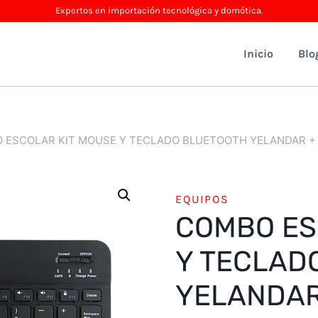
Expertos en importación tecnológica y domótica.
Inicio
Blo
 ESCOLAR KIT MOUSE Y TECLADO BLUETOOTH YELANDAR + 
EQUIPOS
COMBO ES
Y TECLAD
YELANDAR