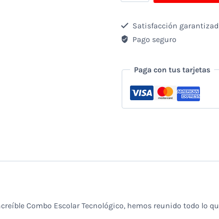
ESCOLAR
KIT
Satisfacción garantiza
MOUSE
Pago seguro
Y
TECLADO
Paga con tus tarjetas
BLUETOOTH
YELANDAR
+
AURICULAR
KLIPXTREME
KSH-
301
+
increíble Combo Escolar Tecnológico, hemos reunido todo lo qu
PENDRIVE