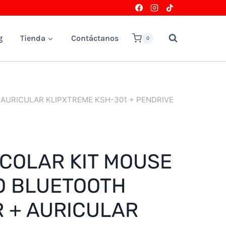
g
Tienda
Contáctanos
0
AURICULAR KLIPXTREME KSH-301 + PENDRIVE
COLAR KIT MOUSE
O BLUETOOTH
 + AURICULAR