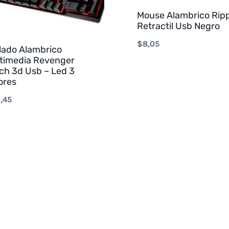
Mouse Alambrico Rip
Retractil Usb Negro
$
8,05
lado Alambrico
timedia Revenger
ch 3d Usb – Led 3
ores
,45