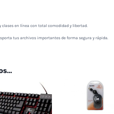
HIKVISION
32GB
USB
clases en línea con total comodidad y libertad.
2.0
cantidad
sporta tus archivos importantes de forma segura y rápida.
os…