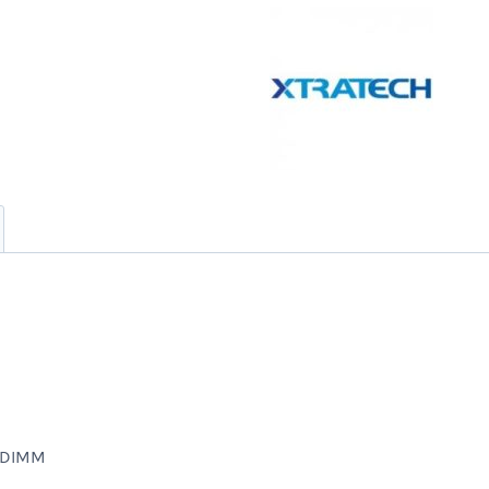
Negro-
23,8"Fhd-
W10
cantidad
SODIMM