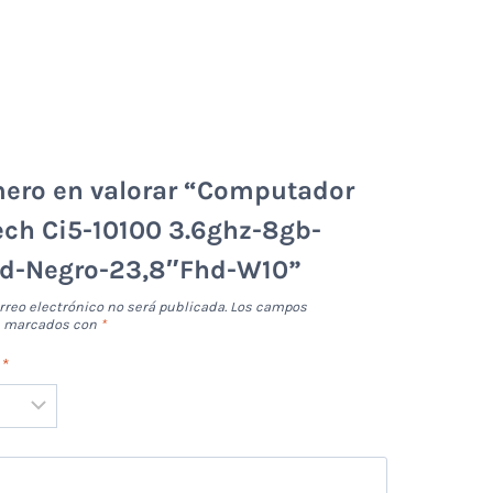
mero en valorar “Computador
ech Ci5-10100 3.6ghz-8gb-
d-Negro-23,8″Fhd-W10”
rreo electrónico no será publicada.
Los campos
án marcados con
*
n
*
*