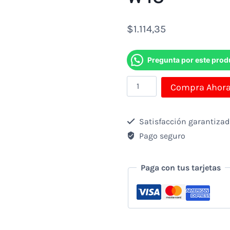
$
1.114,35
Pregunta por este prod
Computador
Compra Ahor
Aio
Xtratech
Satisfacción garantiza
Ci5-
Pago seguro
10100
3.6ghz-
Paga con tus tarjetas
8gb-
480gb
Ssd-