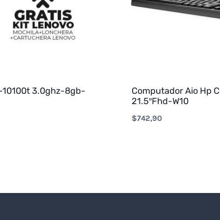
-10100t 3.0ghz-8gb-
Computador Aio Hp C
21.5″Fhd-W10
$
742,90