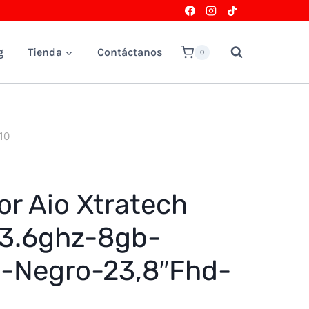
g
Tienda
Contáctanos
0
10
r Aio Xtratech
 3.6ghz-8gb-
-Negro-23,8″Fhd-