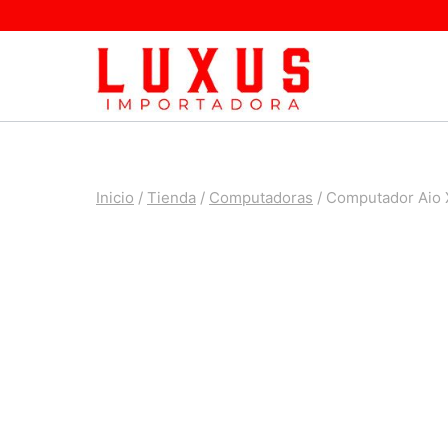
Saltar
al
contenido
Inicio
/
Tienda
/
Computadoras
/
Computador Aio 