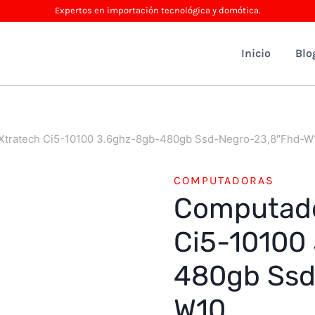
Expertos en importación tecnológica y domótica.
Inicio
Blo
Xtratech Ci5-10100 3.6ghz-8gb-480gb Ssd-Negro-23,8″Fhd-W
COMPUTADORAS
Computado
Ci5-10100
480gb Ssd
W10