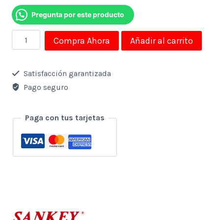
Pregunta por este producto
Congelador
Compra Ahora
Añadir al carrito
Sankey
Horizontal
Satisfacción garantizada
249
Pago seguro
Litros
-
Paga con tus tarjetas
9
Pies3
-
Blanco
(1a)
cantidad