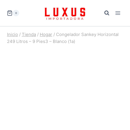
Saltar
al
0
contenido
Inicio
/
Tienda
/
Hogar
/
Congelador Sankey Horizontal
249 Litros – 9 Pies3 – Blanco (1a)