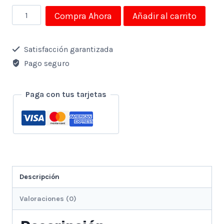
Cubitt
Compra Ahora
Añadir al carrito
x
Reebok
Satisfacción garantizada
Smartwatch
Pago seguro
Gen2
cantidad
Paga con tus tarjetas
Descripción
Valoraciones (0)