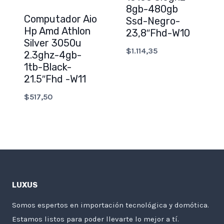
8gb-480gb
Computador Aio
Ssd-Negro-
Hp Amd Athlon
23,8″Fhd-W10
Silver 3050u
$
1.114,35
2.3ghz-4gb-
1tb-Black-
21.5″Fhd -W11
$
517,50
LUXUS
Somos espertos en importación tecnológica y domótica.
Estamos listos para poder llevarte lo mejor a tí.