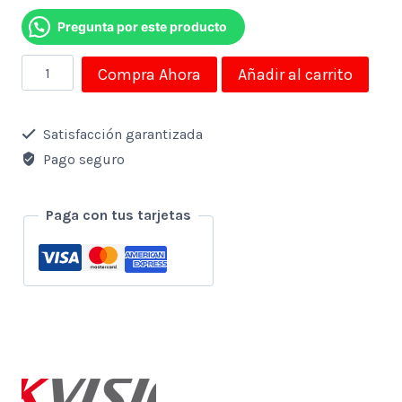
Pregunta por este producto
Disco
Compra Ahora
Añadir al carrito
Duro
Ext
Satisfacción garantizada
Hikvision
Pago seguro
512gb
Portatil
Paga con tus tarjetas
Aluminio
T200n
Tipo
C
cantidad