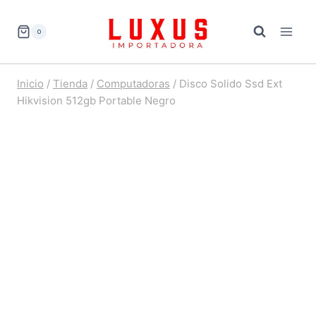
Saltar
al
0
contenido
Inicio
/
Tienda
/
Computadoras
/
Disco Solido Ssd Ext
Hikvision 512gb Portable Negro