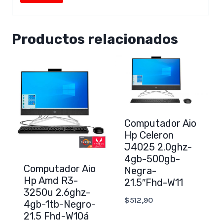
Productos relacionados
Computador Aio
Hp Celeron
J4025 2.0ghz-
4gb-500gb-
Computador Aio
Negra-
Hp Amd R3-
21.5″Fhd-W11
3250u 2.6ghz-
$
512,90
4gb-1tb-Negro-
21.5 Fhd-W10á