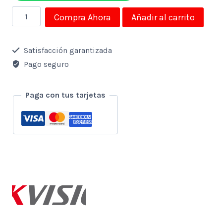
Disco
Compra Ahora
Añadir al carrito
Solido
Ssd
Satisfacción garantizada
Ext
Pago seguro
Hikvision
512gb
Paga con tus tarjetas
Portable
Negro
cantidad