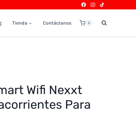
g
Tienda
Contáctanos
0
art Wifi Nexxt
corrientes Para