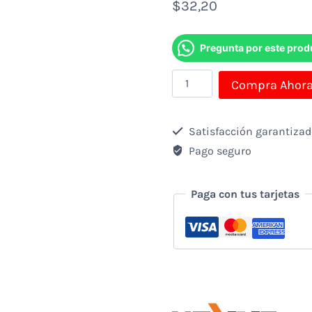
$
32,20
Pregunta por este prod
Enchufe
Compra Ahor
Smart
Wifi
Satisfacción garantiza
Nexxt
Pago seguro
Con
2
Paga con tus tarjetas
Tomacorrientes
Para
Exteriores
cantidad