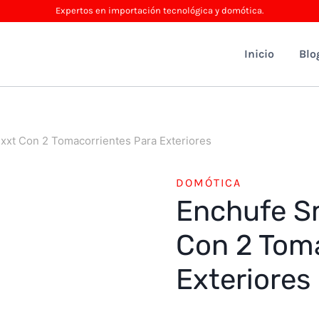
Expertos en importación tecnológica y domótica.
Inicio
Blo
xxt Con 2 Tomacorrientes Para Exteriores
DOMÓTICA
Enchufe Sm
Con 2 Toma
Exteriores