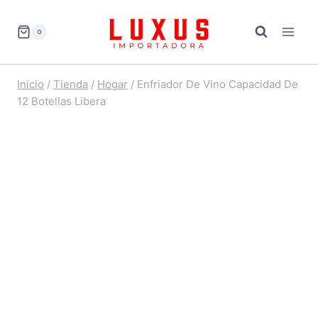
Saltar
al
0
contenido
Inicio
/
Tienda
/
Hogar
/
Enfriador De Vino Capacidad De
12 Botellas Libera