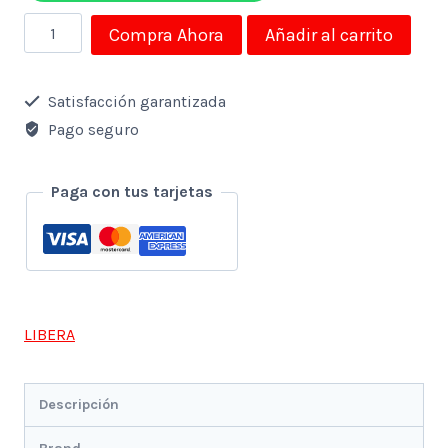
Enfriador
Compra Ahora
Añadir al carrito
De
Vino
Satisfacción garantizada
Capacidad
Pago seguro
De
12
Paga con tus tarjetas
Botellas
Libera
cantidad
LIBERA
Descripción