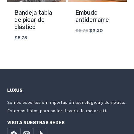
Bandeja tabla
Embudo
de picar de
antiderrame
plástico
Original
Current
$
5,75
$
2,30
$
5,75
price
price
was:
is:
$5,75.
$2,30.
LUXUS
Somos espertos en importación tecnológica y domótica.
Estamos listos para poder llevarte lo mejor a tí.
VISITA NUESTRAS REDES