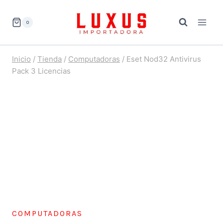
Saltar
al
0
contenido
Inicio
/
Tienda
/
Computadoras
/
Eset Nod32 Antivirus
Pack 3 Licencias
COMPUTADORAS