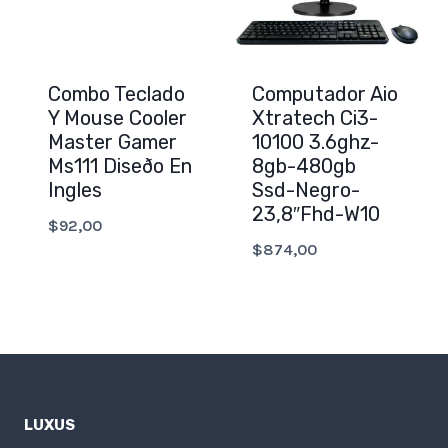
Combo Teclado
Computador Aio
Y Mouse Cooler
Xtratech Ci3-
Master Gamer
10100 3.6ghz-
Ms111 Diseðo En
8gb-480gb
Ingles
Ssd-Negro-
23,8″Fhd-W10
$
92,00
$
874,00
LUXUS