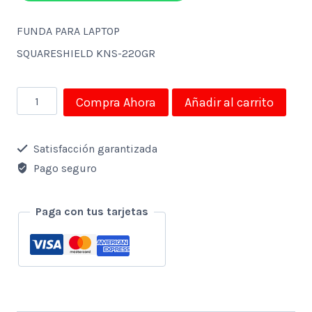
FUNDA PARA LAPTOP
SQUARESHIELD KNS-220GR
FUNDA
Compra Ahora
Añadir al carrito
PARA
LAPTOP
Satisfacción garantizada
SQUARESHIELD
Pago seguro
KNS-
220GR
Paga con tus tarjetas
cantidad