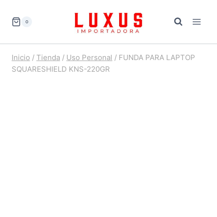
Saltar
al
0
contenido
Inicio
/
Tienda
/
Uso Personal
/
FUNDA PARA LAPTOP
SQUARESHIELD KNS-220GR