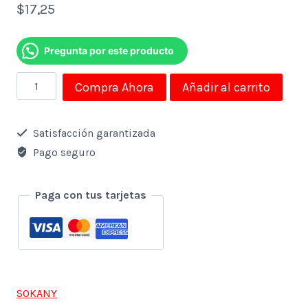
$
17,25
Pregunta por este producto
Gramera
Compra Ahora
Añadir al carrito
digital
Sokany
Satisfacción garantizada
SK-
Pago seguro
19027
capacidad
Paga con tus tarjetas
hasta
5kg
7
en
SOKANY
1