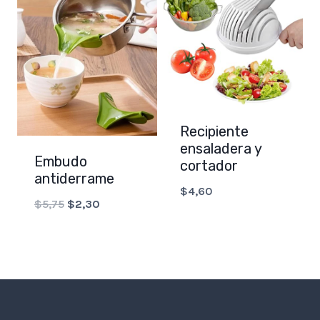
Recipiente
ensaladera y
Embudo
cortador
antiderrame
$
4,60
Original
Current
$
5,75
$
2,30
price
price
was:
is:
$5,75.
$2,30.