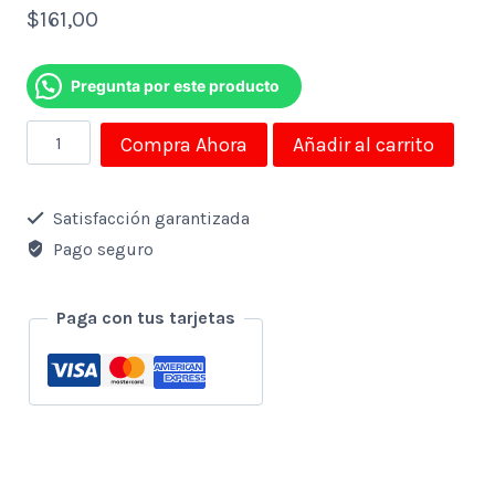
$
161,00
Pregunta por este producto
Hidrojet
Compra Ahora
Añadir al carrito
Hidrolavadora
Sankey
Satisfacción garantizada
Presion
Pago seguro
2030psi/5mts
Manguera
Paga con tus tarjetas
(1a)
cantidad