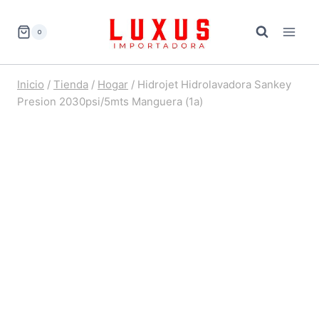
Saltar
al
0
contenido
Inicio
/
Tienda
/
Hogar
/
Hidrojet Hidrolavadora Sankey
Presion 2030psi/5mts Manguera (1a)