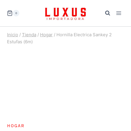
Saltar
al
0
contenido
Inicio
/
Tienda
/
Hogar
/
Hornilla Electrica Sankey 2
Estufas (6m)
HOGAR