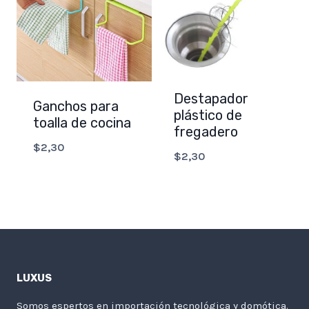
Destapador
Ganchos para
plástico de
toalla de cocina
fregadero
$
2,30
$
2,30
LUXUS
Somos espertos en importación tecnológica y domótica.