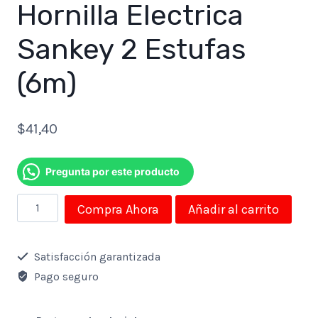
Hornilla Electrica
Sankey 2 Estufas
(6m)
$
41,40
Pregunta por este producto
Hornilla
Compra Ahora
Añadir al carrito
Electrica
Sankey
Satisfacción garantizada
2
Pago seguro
Estufas
(6m)