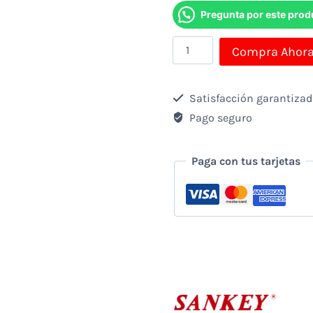
Pregunta por este prod
Horno
Compra Ahor
Tostador
Sankey
Satisfacción garantiza
10
Pago seguro
Lt
1000w
Paga con tus tarjetas
(6m)
cantidad