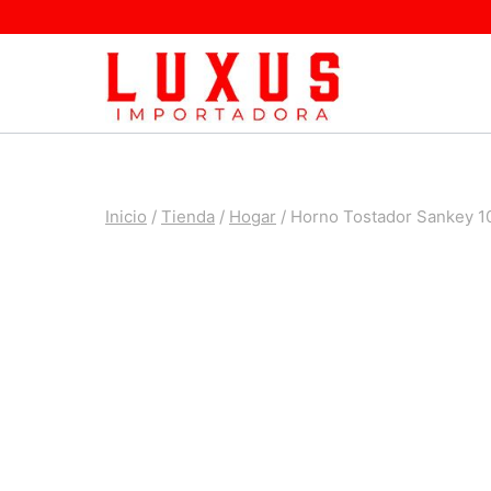
Saltar
al
contenido
Inicio
/
Tienda
/
Hogar
/
Horno Tostador Sankey 1