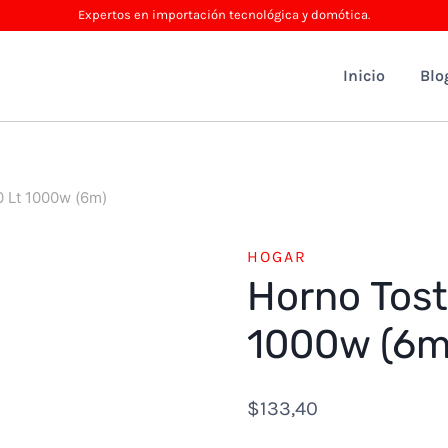
Expertos en importación tecnológica y domótica.
Inicio
Blo
0 Lt 1000w (6m)
HOGAR
Horno Tost
1000w (6m
$
133,40