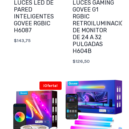
LUCES LED DE
LUCES GAMING
PARED
GOVEE G1
INTELIGENTES
RGBIC
GOVEE RGBIC
RETROILUMINACIÓN
H6087
DE MONITOR
DE 24 A 32
$
143,75
PULGADAS
H604B
$
126,50
¡Oferta!