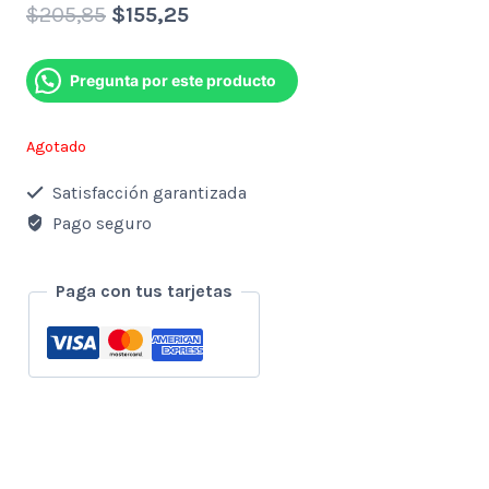
Original
Current
$
205,85
$
155,25
price
price
Pregunta por este producto
was:
is:
$205,85.
$155,25.
Agotado
Satisfacción garantizada
Pago seguro
Paga con tus tarjetas