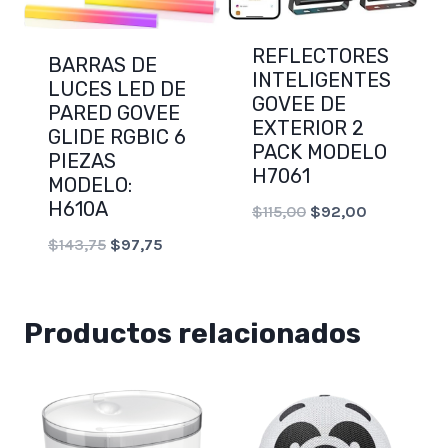
REFLECTORES
BARRAS DE
INTELIGENTES
LUCES LED DE
GOVEE DE
PARED GOVEE
EXTERIOR 2
GLIDE RGBIC 6
PACK MODELO
PIEZAS
H7061
MODELO:
H610A
Original
Current
$
115,00
$
92,00
price
price
Original
Current
$
143,75
$
97,75
was:
is:
price
price
$115,00.
$92,00.
was:
is:
Productos relacionados
$143,75.
$97,75.