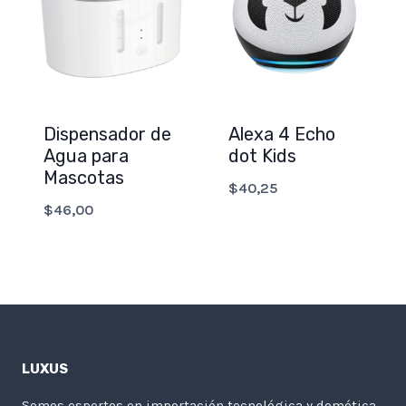
Dispensador de
Alexa 4 Echo
Agua para
dot Kids
Mascotas
$
40,25
$
46,00
LUXUS
Somos espertos en importación tecnológica y domótica.