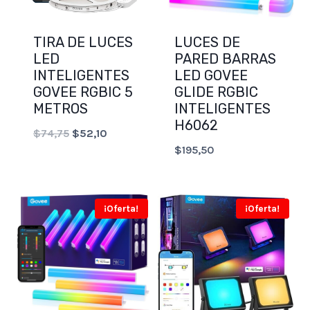
TIRA DE LUCES
LUCES DE
LED
PARED BARRAS
INTELIGENTES
LED GOVEE
GOVEE RGBIC 5
GLIDE RGBIC
METROS
INTELIGENTES
H6062
Original
Current
$
74,75
$
52,10
$
195,50
price
price
was:
is:
$74,75.
$52,10.
¡Oferta!
¡Oferta!