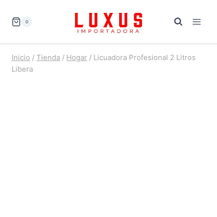
Saltar
al
0
contenido
Inicio
/
Tienda
/
Hogar
/
Licuadora Profesional 2 Litros
Libera