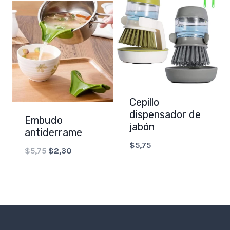
Cepillo
dispensador de
Embudo
jabón
antiderrame
$
5,75
Original
Current
$
5,75
$
2,30
price
price
was:
is:
$5,75.
$2,30.