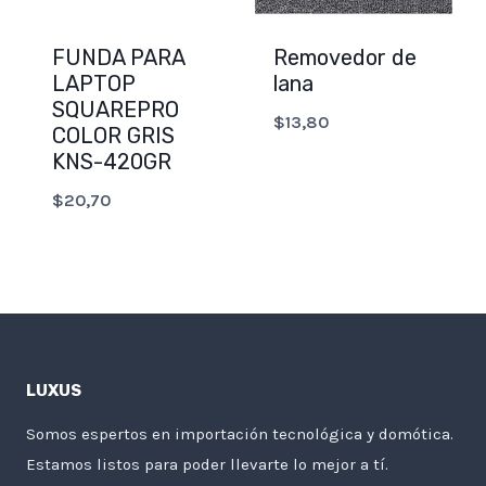
FUNDA PARA
Removedor de
LAPTOP
lana
SQUAREPRO
$
13,80
COLOR GRIS
KNS-420GR
$
20,70
LUXUS
Somos espertos en importación tecnológica y domótica.
Estamos listos para poder llevarte lo mejor a tí.