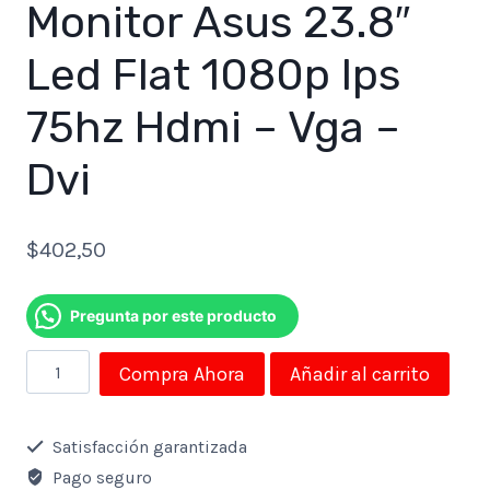
Monitor Asus 23.8″
Led Flat 1080p Ips
75hz Hdmi – Vga –
Dvi
$
402,50
Pregunta por este producto
Monitor
Compra Ahora
Añadir al carrito
Asus
23.8"
Satisfacción garantizada
Led
Pago seguro