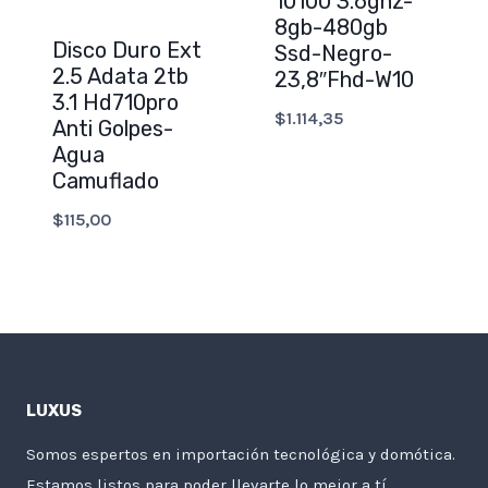
10100 3.6ghz-
8gb-480gb
Disco Duro Ext
Ssd-Negro-
2.5 Adata 2tb
23,8″Fhd-W10
3.1 Hd710pro
$
1.114,35
Anti Golpes-
Agua
Camuflado
$
115,00
LUXUS
Somos espertos en importación tecnológica y domótica.
Estamos listos para poder llevarte lo mejor a tí.