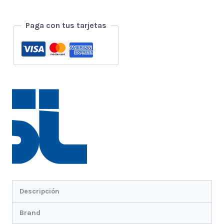
Flat
1080p
Paga con tus tarjetas
Ips
75hz
Hdmi
-
Vga
-
Dvi
cantidad
Descripción
Brand