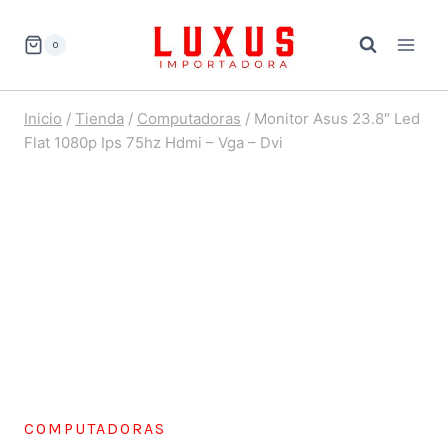
Saltar
al
0
contenido
Inicio
/
Tienda
/
Computadoras
/
Monitor Asus 23.8″ Led
Flat 1080p Ips 75hz Hdmi – Vga – Dvi
COMPUTADORAS