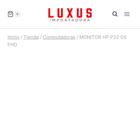
Saltar
al
0
contenido
Inicio
/
Tienda
/
Computadoras
/
MONITOR HP P22 G5
FHD