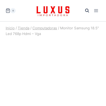
Saltar
al
0
contenido
Inicio
/
Tienda
/
Computadoras
/
Monitor Samsung 18.5″
Led 768p Hdmi – Vga