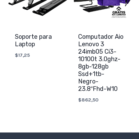
Soporte para
Computador Aio
Laptop
Lenovo 3
24imb05 Ci3-
$
17,25
10100t 3.0ghz-
8gb-128gb
Ssd+1tb-
Negro-
23.8″Fhd-W10
$
862,50