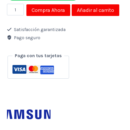
Monitor
Compra Ahora
Añadir al carrito
Samsung
18.5"
Satisfacción garantizada
Led
Pago seguro
768p
Hdmi
Paga con tus tarjetas
-
Vga
cantidad