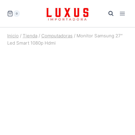
Saltar
al
0
contenido
Inicio
/
Tienda
/
Computadoras
/
Monitor Samsung 27″
Led Smart 1080p Hdmi