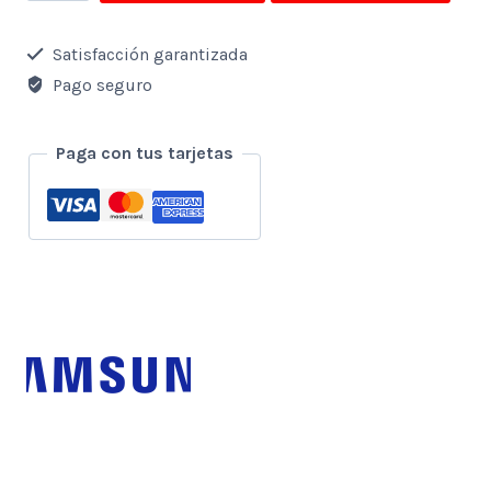
Samsung
49"
Satisfacción garantizada
Qled
Pago seguro
*Curvo*
Gamer
Paga con tus tarjetas
Ultra
Wide
5120x1440
120hz
cantidad