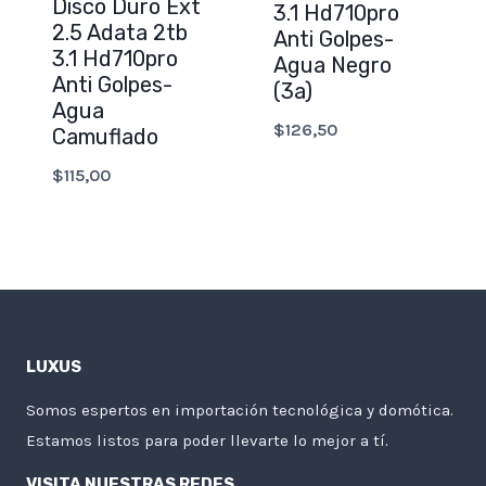
Disco Duro Ext
3.1 Hd710pro
2.5 Adata 2tb
Anti Golpes-
3.1 Hd710pro
Agua Negro
Anti Golpes-
(3a)
Agua
$
126,50
Camuflado
$
115,00
LUXUS
Somos espertos en importación tecnológica y domótica.
Estamos listos para poder llevarte lo mejor a tí.
VISITA NUESTRAS REDES