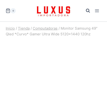
Saltar
al
0
contenido
Inicio
/
Tienda
/
Computadoras
/
Monitor Samsung 49″
Qled *Curvo* Gamer Ultra Wide 5120×1440 120hz