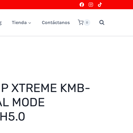
g
Tienda
Contáctanos
0
IP XTREME KMB-
AL MODE
H5.0