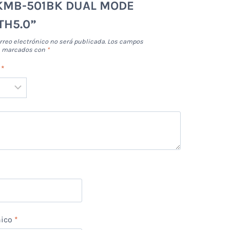
KMB-501BK DUAL MODE
TH5.0”
rreo electrónico no será publicada.
Los campos
án marcados con
*
n
*
*
nico
*