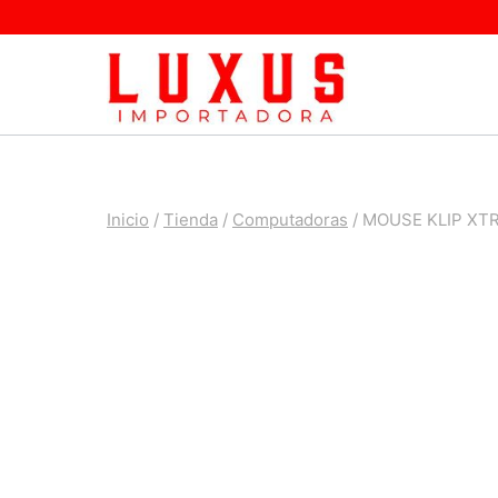
Saltar
al
contenido
Inicio
/
Tienda
/
Computadoras
/
MOUSE KLIP XT