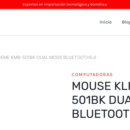
Expertos en importación tecnológica y domótica.
Inicio
Blo
REME KMB-501BK DUAL MODE BLUETOOTH5.0
COMPUTADORAS
MOUSE KL
501BK DU
BLUETOOT