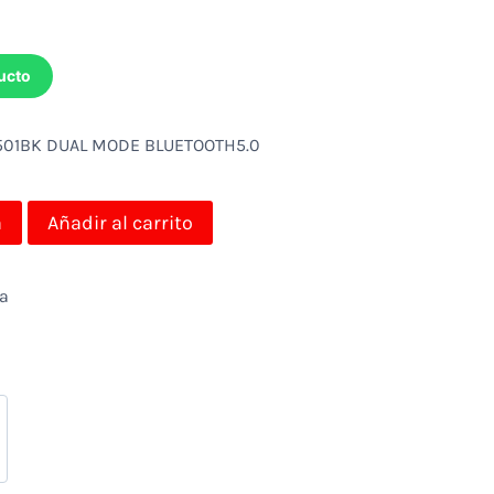
ucto
501BK DUAL MODE BLUETOOTH5.0
a
Añadir al carrito
da