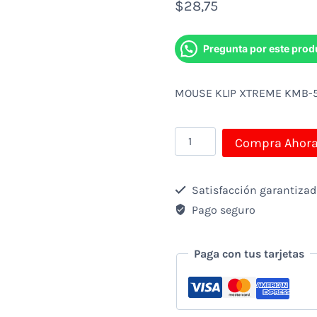
$
28,75
Pregunta por este prod
MOUSE KLIP XTREME KMB-
MOUSE
Compra Ahor
KLIP
XTREME
Satisfacción garantiza
KMB-
Pago seguro
501BK
DUAL
Paga con tus tarjetas
MODE
BLUETOOTH5.0