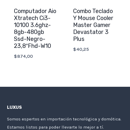
Computador Aio
Combo Teclado
Xtratech Ci3-
Y Mouse Cooler
10100 3.6ghz-
Master Gamer
8gb-480gb
Devastator 3
Ssd-Negro-
Plus
23,8″Fhd-W10
$
40,25
$
874,00
LUXUS
Somos espertos en importación tecnológica y domótica.
Estamos listos para poder llevarte lo mejor a tí.