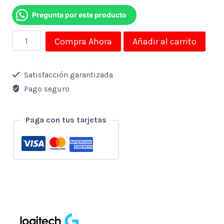
Pregunta por este producto
Mouse
Compra Ahora
Añadir al carrito
Logitech
Alambrico
Satisfacción garantizada
Gamer
Pago seguro
G502
Hero
Paga con tus tarjetas
Lol-
Kda
11
Botones
Usb
cantidad